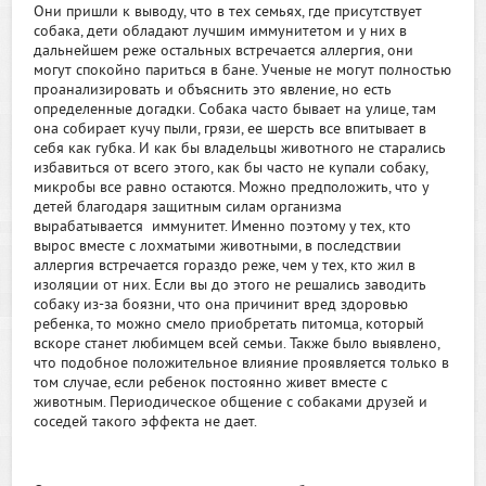
Они пришли к выводу, что в тех семьях, где присутствует
собака, дети обладают лучшим иммунитетом и у них в
дальнейшем реже остальных встречается аллергия, они
могут спокойно париться в бане. Ученые не могут полностью
проанализировать и объяснить это явление, но есть
определенные догадки. Собака часто бывает на улице, там
она собирает кучу пыли, грязи, ее шерсть все впитывает в
себя как губка. И как бы владельцы животного не старались
избавиться от всего этого, как бы часто не купали собаку,
микробы все равно остаются. Можно предположить, что у
детей благодаря защитным силам организма
вырабатывается иммунитет. Именно поэтому у тех, кто
вырос вместе с лохматыми животными, в последствии
аллергия встречается гораздо реже, чем у тех, кто жил в
изоляции от них. Если вы до этого не решались заводить
собаку из-за боязни, что она причинит вред здоровью
ребенка, то можно смело приобретать питомца, который
вскоре станет любимцем всей семьи. Также было выявлено,
что подобное положительное влияние проявляется только в
том случае, если ребенок постоянно живет вместе с
животным. Периодическое общение с собаками друзей и
соседей такого эффекта не дает.