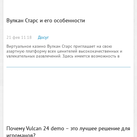
Вулкан Старс и его особенности
21 фев 11:18
Досуг
Виртуальное казино Вулкан Старс приглашает на свою
азартную платформу всех ценителей высококачественных и
увлекательных развлечений. Здесь имеется возможность в
любое время суток найти для себя лучшие азартные игры и
развлечения, над созданием которых
Почему Vulcan 24 demo – это лучшее решение для
игроманов?