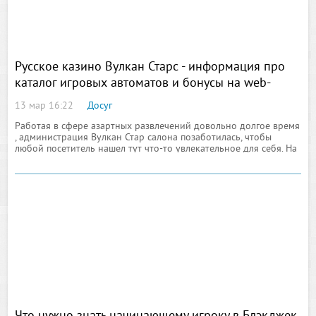
Русское казино Вулкан Старс - информация про
каталог игровых автоматов и бонусы на web-
сайте
13 мар 16:22
Досуг
Работая в сфере азартных развлечений довольно долгое время
, администрация Вулкан Стар салона позаботилась, чтобы
любой посетитель нашел тут что-то увлекательное для себя. На
сайте размещены эмуляторы на различные темы от ведущих
компаний