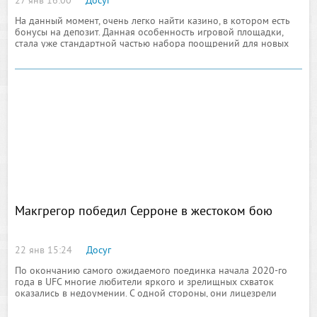
27 янв 16:00
Досуг
На данный момент, очень легко найти казино, в котором есть
бонусы на депозит. Данная особенность игровой площадки,
стала уже стандартной частью набора поощрений для новых
игроков. То есть, желая играть в каком-либо азартном клубе, с
максимальной выгодой для себя, вам определённо стоит
присмотреться к таким площадкам
Макгрегор победил Серроне в жестоком бою
22 янв 15:24
Досуг
По окончанию самого ожидаемого поединка начала 2020-го
года в UFC многие любители яркого и зрелищных схваток
оказались в недоумении. С одной стороны, они лицезрели
яркий нокаут с признаками полного доминирования. С другой
стороны