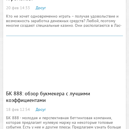
20 фев 14:33
Досуг
Кто не хочет одновременно играть – получая удовольствие и
возможность заработка денежных средств? Любой, поэтому
многие создают специальные казино. Они располагаются в Лас-
Вегасе, там также предлагается множество других
возможностей поиграть.
БК 888: обзор букмекера с лучшими
коэффициентами
18 фев 12:54
Досуг
БК 888 - молодая и перспективная беттинговая компания,
которая предлагает нулевую маржу на некоторые топовые
события. Есть у нее и другие плюсы. Предлагаем узнать больше