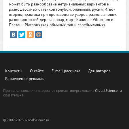
может быть разнообразие нетривиальных вариантов и
разношерстных оттенков голубой, опаловый, русый. И, во-
вторых, практика при производстве узоров разноплановых
разновидностей дерева анчар, мирт, Калина - Viburnum и
Платан - Platanus (как обычных, так и своебычливых).
Контакты
О сайте
E-mail рассылка
Для авторов
Размещение рекламы
При использовании материалов прямая гиперссылка на
GlobalScience.ru
обязательна
© 2007-2023 GlobalScience.ru