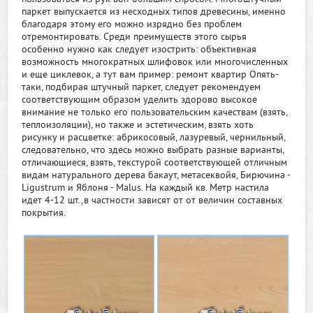
паркет выпускается из несходных типов древесины, именно
благодаря этому его можно изрядно без проблем
отремонтировать. Среди преимуществ этого сырья
особенно нужно как следует изострить: объективная
возможность многократных шлифовок или многочисленных
и еще циклевок, а тут вам пример: ремонт квартир Опять-
таки, подбирая штучный паркет, следует рекомендуем
соответствующим образом уделить здорово высокое
внимание не только его пользовательским качествам (взять,
теплоизоляции), но также и эстетическим, взять хоть
рисунку и расцветке: абрикосовый, лазуревый, чернильный,
следовательно, что здесь можно выбрать разные варианты,
отличающиеся, взять, текстурой соответствующей отличным
видам натурального дерева бакаут, метасеквойя, Бирючина -
Ligustrum и Яблоня - Malus. На каждый кв. Метр настила
идет 4-12 шт.,в частности зависят от от величин составных
покрытия.