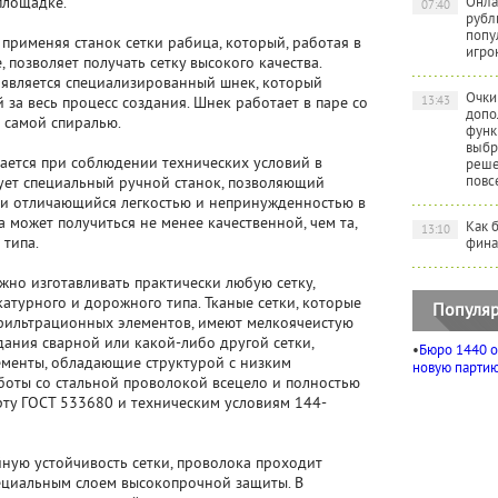
площадке.
Онла
07:40
рубл
попу
 применяя станок сетки рабица, который, работая в
игро
позволяет получать сетку высокого качества.
 является специализированный шнек, который
Очки
13:43
за весь процесс создания. Шнек работает в паре со
допо
 самой спиралью.
функ
выбр
вается при соблюдении технических условий в
реше
повс
вует специальный ручной станок, позволяющий
и и отличающийся легкостью и непринужденностью в
 может получиться не менее качественной, чем та,
Как 
13:10
 типа.
фина
жно изготавливать практически любую сетку,
катурного и дорожного типа. Тканые сетки, которые
Популяр
фильтрационных элементов, имеют мелкоячеистую
дания сварной или какой-либо другой сетки,
•
Бюро 1440 о
менты, обладающие структурой с низким
новую партию 
боты со стальной проволокой всецело и полностью
рту ГОСТ 533680 и техническим условиям 144-
ную устойчивость сетки, проволока проходит
ециальным слоем высокопрочной защиты. В