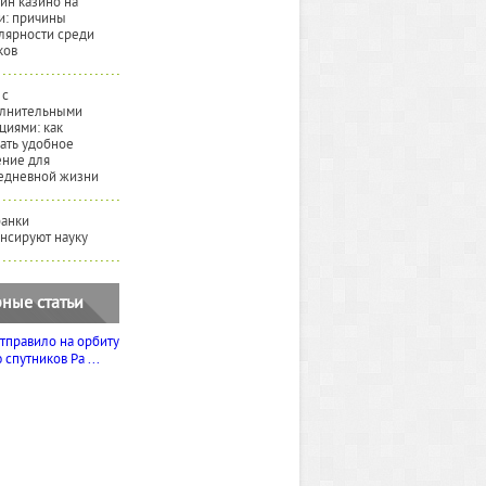
йн казино на
и: причины
лярности среди
ков
 с
лнительными
циями: как
ать удобное
ние для
едневной жизни
банки
нсируют науку
ные статьи
тправило на орбиту
спутников Ра ...