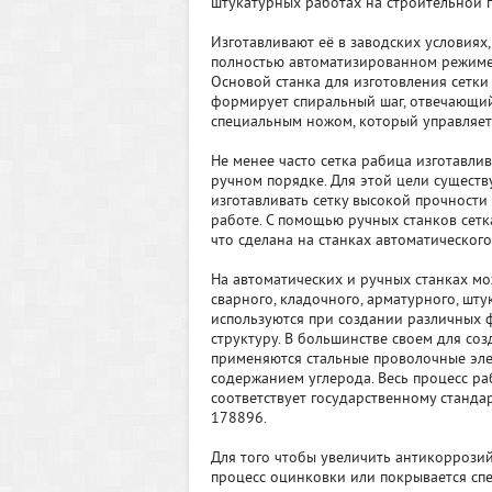
штукатурных работах на строительной 
Изготавливают её в заводских условиях,
полностью автоматизированном режиме, 
Основой станка для изготовления сетки
формирует спиральный шаг, отвечающий 
специальным ножом, который управляет
Не менее часто сетка рабица изготавли
ручном порядке. Для этой цели сущест
изготавливать сетку высокой прочност
работе. С помощью ручных станков сетка
что сделана на станках автоматического
На автоматических и ручных станках мо
сварного, кладочного, арматурного, шту
используются при создании различных 
структуру. В большинстве своем для соз
применяются стальные проволочные эле
содержанием углерода. Весь процесс ра
соответствует государственному станда
178896.
Для того чтобы увеличить антикоррозий
процесс оцинковки или покрывается сп