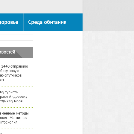
доровье
Среда обитания
овостей
 1440 отправило
рбиту новую
ию спутников
вет
му туристы
рают Андреевку
отдыха у моря
еменные методы
роля - Магнитная
ктоскопия