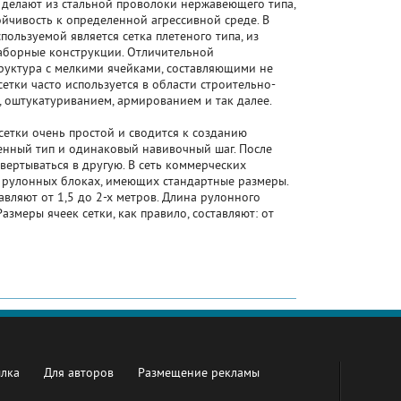
 делают из стальной проволоки нержавеющего типа,
йчивость к определенной агрессивной среде. В
ользуемой является сетка плетеного типа, из
аборные конструкции. Отличительной
труктура с мелкими ячейками, составляющими не
етки часто используется в области строительно-
, оштукатуриванием, армированием и так далее.
сетки очень простой и сводится к созданию
нный тип и одинаковый навивочный шаг. После
вертываться в другую. В сеть коммерческих
 в рулонных блоках, имеющих стандартные размеры.
авляют от 1,5 до 2-х метров. Длина рулонного
азмеры ячеек сетки, как правило, составляют: от
ылка
Для авторов
Размещение рекламы