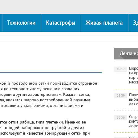
Технологии
Катастрофы
Живая планета
З
Лента н
Бюро
12:12
на о
парт
Расс
кой и проволочной сетки производится огромное
ся по технологичному решению создания,
орым другим характеристикам. Каждая сетка,
Поче
23:39
выби
лла, является широко востребованной разными
для 
онтажными управлениями, организациями и
Совр
23:36
конт
тся сетка рабица, типа плетенки. Именно её
дефе
згородей, заборных конструкций и других
 используют в качестве армирующей сетки при