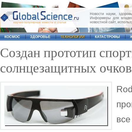
Новости науки, здоровь
Информеры для владел
новостной сайт, исполь
научно-популярные новости и статьи
КОСМОС
ЗДОРОВЬЕ
ТЕХНОЛОГИИ
КАТАСТРОФЫ
Создан прототип спор
солнцезащитных очков
Rod
про
все